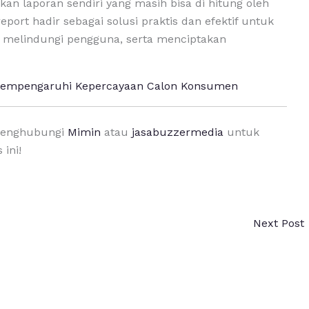
n laporan sendiri yang masih bisa di hitung oleh
report hadir sebagai solusi praktis dan efektif untuk
melindungi pengguna, serta menciptakan
 Mempengaruhi Kepercayaan Calon Konsumen
 menghubungi
Mimin
atau
jasabuzzermedia
untuk
ini!
Next Post