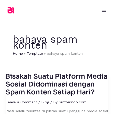
Skip
to
content
bahaya spam
konten
Home
Template
bahaya spam konten
Bisakah Suatu Platform Media
Bisakah
Suatu
Sosial Didominasi dengan
Platform
Spam Konten Setiap Hari?
Media
Sosial
Leave a Comment
/
Blog
/ By
buzzerindo.com
Didominasi
dengan
Pasti selalu terlintas di pikiran suatu pengguna media sosial