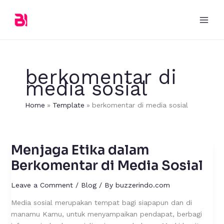
Skip
to
content
berkomentar di
media sosial
Home
Template
berkomentar di media sosial
Menjaga Etika dalam
Menjaga
Etika
Berkomentar di Media Sosial
dalam
Berkomentar
Leave a Comment
/
Blog
/ By
buzzerindo.com
di
Media sosial merupakan tempat bagi siapapun dan di
Media
manamu Kamu, untuk menyampaikan pendapat, berbagi
Sosial