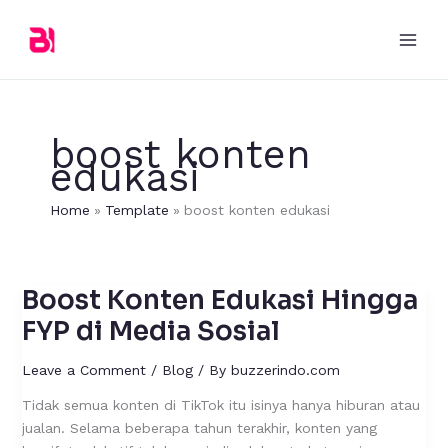
Skip
to
content
boost konten
edukasi
Home
Template
boost konten edukasi
Boost Konten Edukasi Hingga
Boost
Konten
FYP di Media Sosial
Edukasi
Hingga
Leave a Comment
/
Blog
/ By
buzzerindo.com
FYP
Tidak semua konten di TikTok itu isinya hanya hiburan atau
di
jualan. Selama beberapa tahun terakhir, konten yang
Media