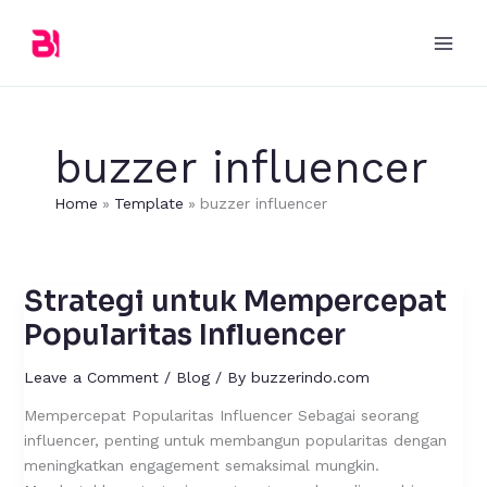
Skip
to
content
buzzer influencer
Home
Template
buzzer influencer
Strategi untuk Mempercepat
Strategi
untuk
Popularitas Influencer
Mempercepat
Popularitas
Leave a Comment
/
Blog
/ By
buzzerindo.com
Influencer
Mempercepat Popularitas Influencer Sebagai seorang
influencer, penting untuk membangun popularitas dengan
meningkatkan engagement semaksimal mungkin.