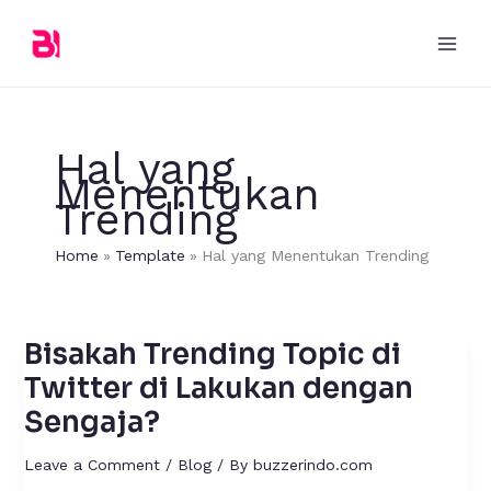
Skip
to
content
Hal yang
Menentukan
Trending
Home
Template
Hal yang Menentukan Trending
Bisakah Trending Topic di
Bisakah
Trending
Twitter di Lakukan dengan
Topic
Sengaja?
di
Twitter
Leave a Comment
/
Blog
/ By
buzzerindo.com
di