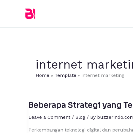
Skip
to
content
internet marketi
Home
Template
internet marketing
Beberapa Strategi yang Te
Beberapa
Strategi
Leave a Comment
/
Blog
/ By
buzzerindo.co
yang
Tepat
Perkembangan teknologi digital dan peruba