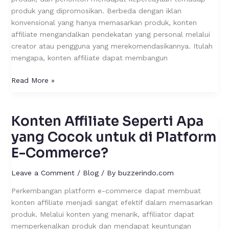
Brand?
produk yang dipromosikan. Berbeda dengan iklan
konvensional yang hanya memasarkan produk, konten
affiliate mengandalkan pendekatan yang personal melalui
creator atau pengguna yang merekomendasikannya. Itulah
mengapa, konten affiliate dapat membangun
Read More »
Konten Affiliate Seperti Apa
Konten
Affiliate
yang Cocok untuk di Platform
Seperti
E-Commerce?
Apa
yang
Leave a Comment
/
Blog
/ By
buzzerindo.com
Cocok
untuk
Perkembangan platform e-commerce dapat membuat
di
konten affiliate menjadi sangat efektif dalam memasarkan
Platform
produk. Melalui konten yang menarik, affiliator dapat
E-
memperkenalkan produk dan mendapat keuntungan