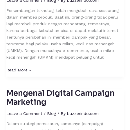
Leave a Comment
/
Blog
/ By
buzzerindo.com
Perekonomian
Perkembangan teknologi telah mengubah cara seseorang
UMKM
dalam membeli produk. Saat ini, orang-orang tidak perlu
lagi membeli produk dengan mendatangi tempatnya,
karena berbagai kebutuhan bisa di dapat melalui internet.
Tentunya perubahan ini memberi dampak yang besar,
terutama bagi pelaku usaha mikro, kecil dan menengah
(UMKM). Dengan munculnya e-commerce, usaha mikro
kecil menengah (UMKM) mendapat peluang untuk
Read More »
Mengenal Digital Campaign
Mengenal
Digital
Marketing
Campaign
Marketing
Leave a Comment
/
Blog
/ By
buzzerindo.com
Dalam strategi pemasaran, kampanye (campaign)