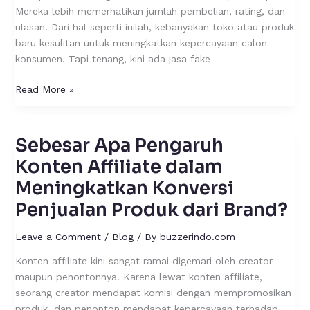
Mereka lebih memerhatikan jumlah pembelian, rating, dan
ulasan. Dari hal seperti inilah, kebanyakan toko atau produk
baru kesulitan untuk meningkatkan kepercayaan calon
konsumen. Tapi tenang, kini ada jasa fake
Read More »
Sebesar Apa Pengaruh
Sebesar
Apa
Konten Affiliate dalam
Pengaruh
Meningkatkan Konversi
Konten
Penjualan Produk dari Brand?
Affiliate
dalam
Leave a Comment
/
Blog
/ By
buzzerindo.com
Meningkatkan
Konversi
Konten affiliate kini sangat ramai digemari oleh creator
Penjualan
maupun penontonnya. Karena lewat konten affiliate,
Produk
seorang creator mendapat komisi dengan mempromosikan
dari
produk, dan penonton mendapat kepercayaan terhadap