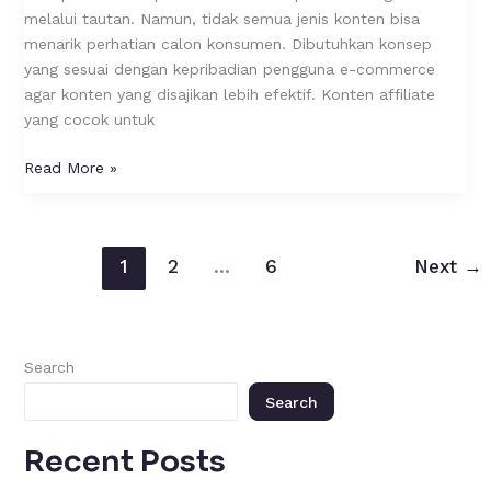
Commerce?
melalui tautan. Namun, tidak semua jenis konten bisa
menarik perhatian calon konsumen. Dibutuhkan konsep
yang sesuai dengan kepribadian pengguna e-commerce
agar konten yang disajikan lebih efektif. Konten affiliate
yang cocok untuk
Read More »
1
2
…
6
Next
→
Search
Search
Recent Posts