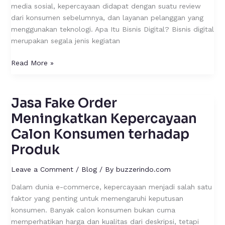
media sosial, kepercayaan didapat dengan suatu review
dari konsumen sebelumnya, dan layanan pelanggan yang
menggunakan teknologi. Apa Itu Bisnis Digital? Bisnis digital
merupakan segala jenis kegiatan
Read More »
Jasa Fake Order
Jasa
Fake
Meningkatkan Kepercayaan
Order
Calon Konsumen terhadap
Meningkatkan
Produk
Kepercayaan
Calon
Leave a Comment
/
Blog
/ By
buzzerindo.com
Konsumen
terhadap
Dalam dunia e-commerce, kepercayaan menjadi salah satu
Produk
faktor yang penting untuk memengaruhi keputusan
konsumen. Banyak calon konsumen bukan cuma
memperhatikan harga dan kualitas dari deskripsi, tetapi