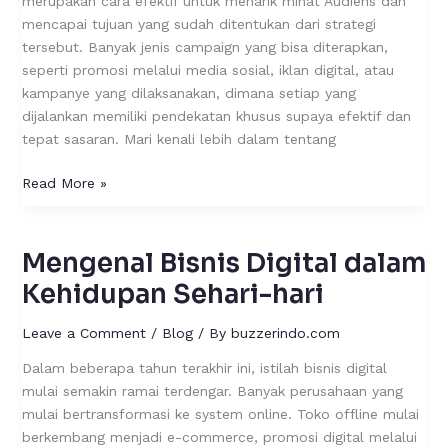
merupakan cara efektif untuk menarik minat Audiens dan
mencapai tujuan yang sudah ditentukan dari strategi
tersebut. Banyak jenis campaign yang bisa diterapkan,
seperti promosi melalui media sosial, iklan digital, atau
kampanye yang dilaksanakan, dimana setiap yang
dijalankan memiliki pendekatan khusus supaya efektif dan
tepat sasaran. Mari kenali lebih dalam tentang
Read More »
Mengenal Bisnis Digital dalam
Mengenal
Bisnis
Kehidupan Sehari-hari
Digital
dalam
Leave a Comment
/
Blog
/ By
buzzerindo.com
Kehidupan
Dalam beberapa tahun terakhir ini, istilah bisnis digital
Sehari-
mulai semakin ramai terdengar. Banyak perusahaan yang
hari
mulai bertransformasi ke system online. Toko offline mulai
berkembang menjadi e-commerce, promosi digital melalui