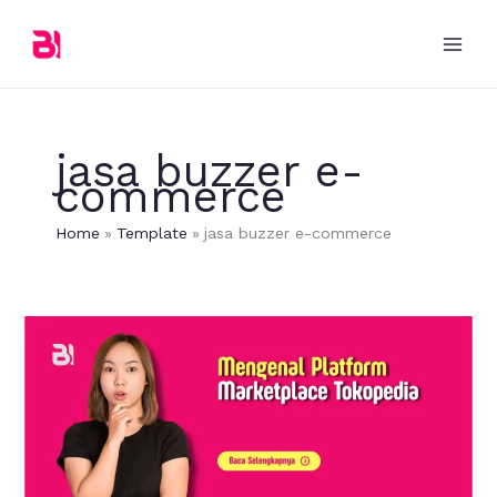
Skip
to
content
jasa buzzer e-
commerce
Home
Template
jasa buzzer e-commerce
Mengenal
Platform
Marketplace
Tokopedia