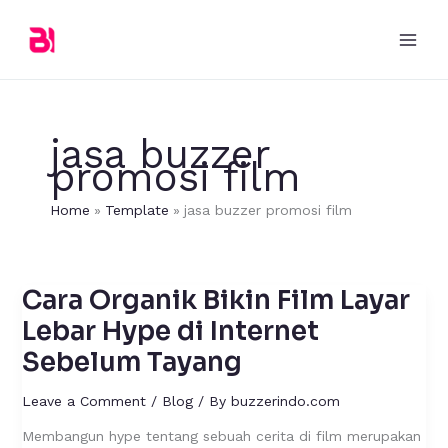
Skip
to
content
jasa buzzer
promosi film
Home
Template
jasa buzzer promosi film
Cara Organik Bikin Film Layar
Cara
Organik
Lebar Hype di Internet
Bikin
Sebelum Tayang
Film
Layar
Leave a Comment
/
Blog
/ By
buzzerindo.com
Lebar
Hype
Membangun hype tentang sebuah cerita di film merupakan