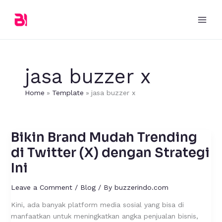
Skip
to
content
jasa buzzer x
Home
Template
jasa buzzer x
Bikin Brand Mudah Trending
Bikin
Brand
di Twitter (X) dengan Strategi
Mudah
Ini
Trending
di
Leave a Comment
/
Blog
/ By
buzzerindo.com
Twitter
(X)
Kini, ada banyak platform media sosial yang bisa di
dengan
manfaatkan untuk meningkatkan angka penjualan bisnis,