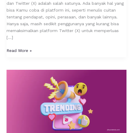
Strategi
dan Twitter (X) adalah salah satunya. Ada banyak hal yang
Ini
bisa Kamu coba di platform ini, seperti menulis cuitan
tentang pendapat, opini, perasaan, dan banyak lainnya.
Hanya saja, masih sedikit penggunanya yang kurang bisa
memaksimalkan platform Twitter (X) untuk memperluas
[…]
Read More »
Tips
Menjangkau
Trending
Topic
di
Twitter/X