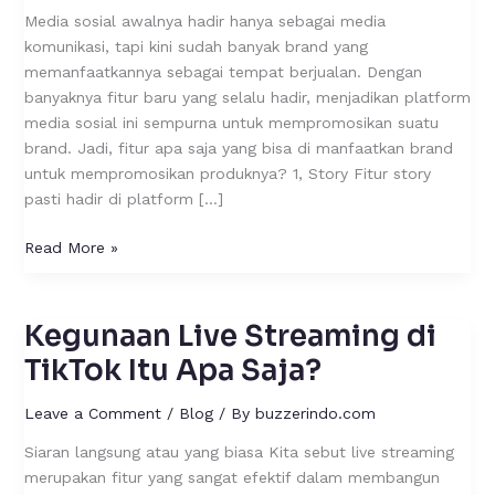
Mempromosikan
Media sosial awalnya hadir hanya sebagai media
Produk
komunikasi, tapi kini sudah banyak brand yang
Brand
memanfaatkannya sebagai tempat berjualan. Dengan
banyaknya fitur baru yang selalu hadir, menjadikan platform
media sosial ini sempurna untuk mempromosikan suatu
brand. Jadi, fitur apa saja yang bisa di manfaatkan brand
untuk mempromosikan produknya? 1, Story Fitur story
pasti hadir di platform […]
Read More »
Kegunaan Live Streaming di
Kegunaan
Live
TikTok Itu Apa Saja?
Streaming
di
Leave a Comment
/
Blog
/ By
buzzerindo.com
TikTok
Siaran langsung atau yang biasa Kita sebut live streaming
Itu
merupakan fitur yang sangat efektif dalam membangun
Apa