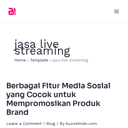
Skip
to
content
jasa live
streaming
Home
Template
jasa live streaming
Berbagai Fitur Media Sosial
Berbagai
Fitur
yang Cocok untuk
Media
Mempromosikan Produk
Sosial
Brand
yang
Cocok
Leave a Comment
/
Blog
/ By
buzzerindo.com
untuk