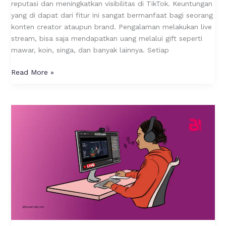
reputasi dan meningkatkan visibilitas di TikTok. Keuntungan
Saja?
yang di dapat dari fitur ini sangat bermanfaat bagi seorang
konten creator ataupun brand. Pengalaman melakukan live
stream, bisa saja mendapatkan uang melalui gift seperti
mawar, koin, singa, dan banyak lainnya. Setiap
Read More »
Serunya
Menjadi
Streamer:
Dari
Hobi
Jadi
Karier
yang
Menghibur