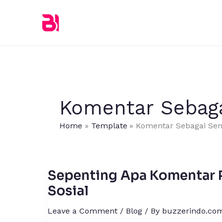
Skip
to
content
Komentar Sebaga
Home
Template
Komentar Sebagai Sen
Sepenting Apa Komentar 
Sepenting
Apa
Sosial
Komentar
Leave a Comment
/
Blog
/ By
buzzerindo.co
Pada