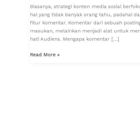
Sebuah
Biasanya, strategi konten media sosial berfok
Postingan
hal yang tidak banyak orang tahu, padahal d
di
fitur komentar. Komentar dari sebuah post
Media
masukan, melainkan menjadi alat untuk memp
Sosial
hati Audiens. Mengapa komentar […]
Read More »