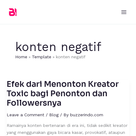
Skip
to
content
konten negatif
Home
Template
konten negatif
Efek dari Menonton Kreator
Efek
dari
Toxic bagi Penonton dan
Menonton
Followersnya
Kreator
Toxic
Leave a Comment
/
Blog
/ By
buzzerindo.com
bagi
Penonton
Ramainya konten bertenaran di era ini, tidak sedikit kreator
dan
yang menggunakan gaya bicara kasar, provokatif, ataupun