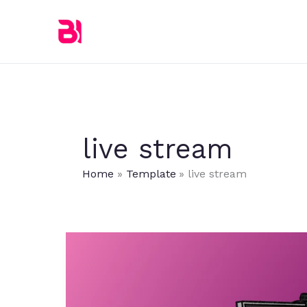
Skip
to
content
live stream
Home
Template
live stream
Serunya
Menjadi
Streamer:
Dari