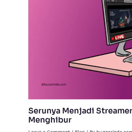
Hobi
Jadi
Karier
yang
Menghibur
Serunya Menjadi Streamer:
Menghibur
Leave a Comment
/
Blog
/ By
buzzerindo.co