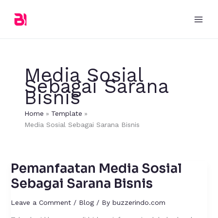
Skip
to
content
Media Sosial
Sebagai Sarana
Bisnis
Home
Template
Media Sosial Sebagai Sarana Bisnis
Pemanfaatan Media Sosial
Pemanfaatan
Media
Sebagai Sarana Bisnis
Sosial
Sebagai
Leave a Comment
/
Blog
/ By
buzzerindo.com
Sarana