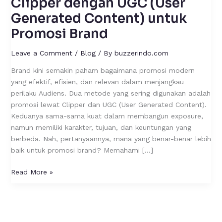
Clipper dengan UGC (User
Menguntungkan
Generated Content) untuk
antara
Clipper
Promosi Brand
dengan
UGC
Leave a Comment
/
Blog
/ By
buzzerindo.com
(User
Brand kini semakin paham bagaimana promosi modern
Generated
yang efektif, efisien, dan relevan dalam menjangkau
Content)
perilaku Audiens. Dua metode yang sering digunakan adalah
untuk
promosi lewat Clipper dan UGC (User Generated Content).
Promosi
Keduanya sama-sama kuat dalam membangun exposure,
Brand
namun memiliki karakter, tujuan, dan keuntungan yang
berbeda. Nah, pertanyaannya, mana yang benar-benar lebih
baik untuk promosi brand? Memahami […]
Read More »