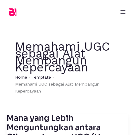
Skip
to
content
Memahami UGC
sebagai Alat
Membangun
Kepercayaan
Home
Template
Memahami UGC sebagai Alat Membangun
Kepercayaan
Mana yang Lebih
Mana
yang
Menguntungkan antara
Lebih