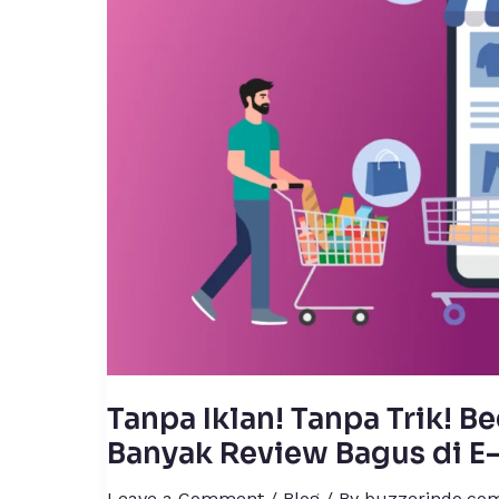
Begini
Cara
Produkmu
Dapat
Banyak
Review
Bagus
di
E-
Commerce
Tanpa Iklan! Tanpa Trik! 
Banyak Review Bagus di 
Leave a Comment
/
Blog
/ By
buzzerindo.co