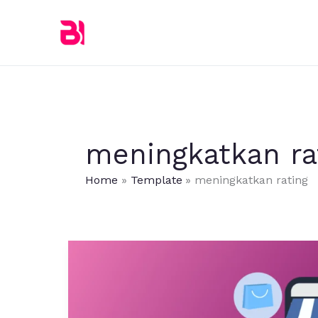
Skip
to
content
meningkatkan ra
Home
Template
meningkatkan rating
Tanpa
Iklan!
Tanpa
Trik!