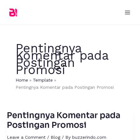
Skip
to
content
Pentingnya
Komentar pada
Postingan
Promosi
Home
Template
Pentingnya Komentar pada Postingan Promosi
Pentingnya Komentar pada
Pentingnya
Komentar
Postingan Promosi
pada
Postingan
Leave a Comment
/
Blog
/ By
buzzerindo.com