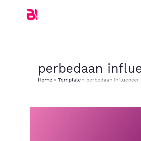
Skip
to
content
perbedaan influ
Home
Template
perbedaan influencer
Apakah
Influencer
dan
Selebgram