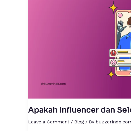
Itu
Sama?
Yuk,
Bedain!
Apakah Influencer dan Sel
Leave a Comment
/
Blog
/ By
buzzerindo.co