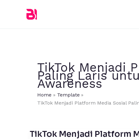
Skip
to
content
TikTok Menjadi P
Paling Laris un
Awareness
Home
Template
TikTok Menjadi Platform Media Sosial Pa
TikTok Menjadi Platform M
TikTok