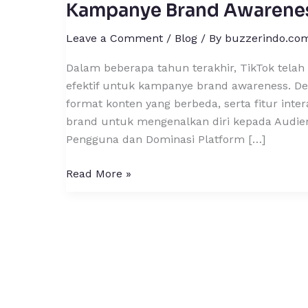
Menjadi
Kampanye Brand Awarene
Platform
Leave a Comment
/
Blog
/ By
buzzerindo.co
Media
Sosial
Dalam beberapa tahun terakhir, TikTok telah
Paling
efektif untuk kampanye brand awareness. D
Laris
format konten yang berbeda, serta fitur inte
untuk
brand untuk mengenalkan diri kepada Audiens
Kampanye
Pengguna dan Dominasi Platform […]
Brand
Awareness
Read More »