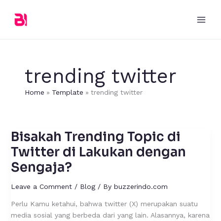
Skip
to
content
trending twitter
Home
Template
trending twitter
Bisakah Trending Topic di
Bisakah
Trending
Twitter di Lakukan dengan
Topic
Sengaja?
di
Twitter
Leave a Comment
/
Blog
/ By
buzzerindo.com
di
Lakukan
Perlu Kamu ketahui, bahwa twitter (X) merupakan suatu
dengan
media sosial yang berbeda dari yang lain. Alasannya, karena