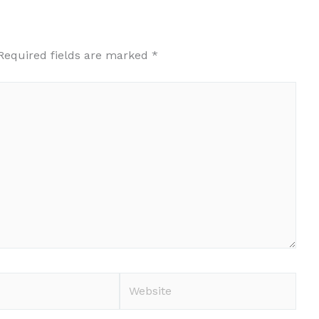
Required fields are marked
*
Website