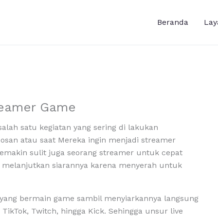
Beranda
Lay
reamer Game
alah satu kegiatan yang sering di lakukan
osan atau saat Mereka ingin menjadi streamer
semakin sulit juga seorang streamer untuk cepat
ak melanjutkan siarannya karena menyerah untuk
 yang bermain game sambil menyiarkannya langsung
 TikTok, Twitch, hingga Kick. Sehingga unsur live