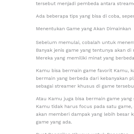
tersebut menjadi pembeda antara streame
Ada beberapa tips yang bisa di coba, seper
Menentukan Game yang Akan Dimainkan
Sebelum memulai, cobalah untuk menentu
Banyak jenis game yang tentunya akan di m
Mereka yang memiliki minat yang berbed
Kamu bisa bermain game favorit Kamu, k
bermain yang berbeda dari kebanyakan pl
sebagai streamer khusus di game tersebu
Atau Kamu juga bisa bermain game yang 
Kamu tidak harus focus pada satu game, d
akan memberi dampak yang lebih besar k
game yang ada.