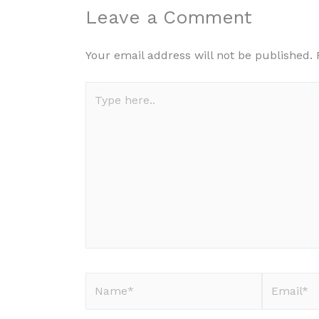
Leave a Comment
Your email address will not be published.
Type
here..
Name*
Email*