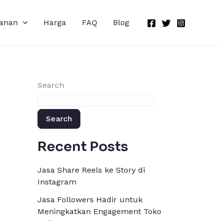
anan
Harga
FAQ
Blog
Search
Search
Recent Posts
Jasa Share Reels ke Story di
Instagram
Jasa Followers Hadir untuk
Meningkatkan Engagement Toko