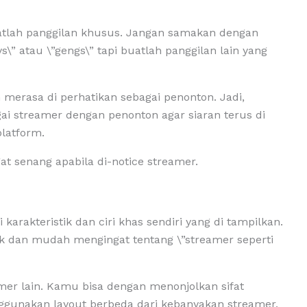
atlah panggilan khusus. Jangan samakan dengan
\” atau \”gengs\” tapi buatlah panggilan lain yang
 merasa di perhatikan sebagai penonton. Jadi,
gai streamer dengan penonton agar siaran terus di
latform.
t senang apabila di-notice streamer.
arakteristik dan ciri khas sendiri yang di tampilkan.
rik dan mudah mengingat tentang \”streamer seperti
mer lain. Kamu bisa dengan menonjolkan sifat
ggunakan layout berbeda dari kebanyakan streamer,