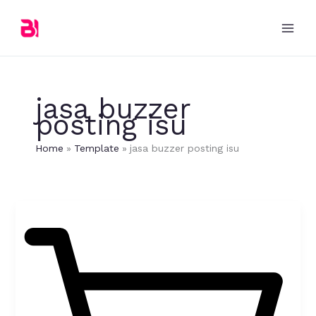
Skip
to
content
jasa buzzer
posting isu
Home
Template
jasa buzzer posting isu
Dampak
Beredarnya
Isu
Negatif
Di
Internet